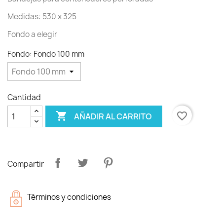
Medidas: 530 x 325
Fondo a elegir
Fondo: Fondo 100 mm
Cantidad

favorite_border
AÑADIR AL CARRITO
Compartir
Términos y condiciones