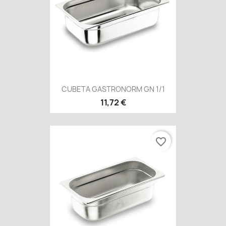
CUBETA GASTRONORM GN 1/1
11,72 €
favorite_border