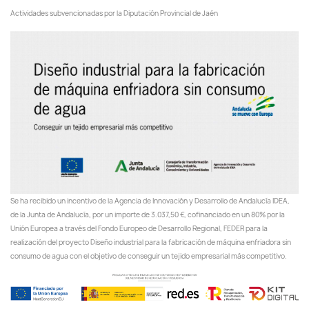
Actividades subvencionadas por la Diputación Provincial de Jaén
Se ha recibido un incentivo de la Agencia de Innovación y Desarrollo de Andalucía IDEA,
de la Junta de Andalucía, por un importe de 3.037,50 €, cofinanciado en un 80% por la
Unión Europea a través del Fondo Europeo de Desarrollo Regional, FEDER para la
realización del proyecto Diseño industrial para la fabricación de máquina enfriadora sin
consumo de agua con el objetivo de conseguir un tejido empresarial más competitivo.