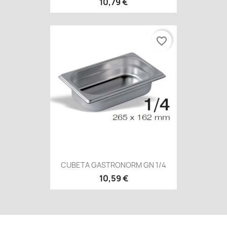
10,79 €
favorite_border
CUBETA GASTRONORM GN 1/4
10,59 €