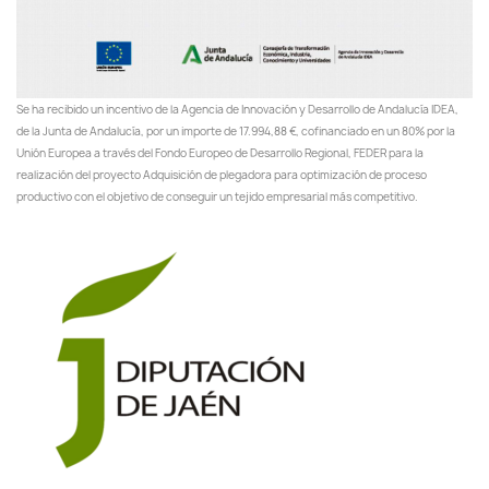
Se ha recibido un incentivo de la Agencia de Innovación y Desarrollo de Andalucía IDEA,
de la Junta de Andalucía, por un importe de 17.994,88 €, cofinanciado en un 80% por la
Unión Europea a través del Fondo Europeo de Desarrollo Regional, FEDER para la
realización del proyecto Adquisición de plegadora para optimización de proceso
productivo con el objetivo de conseguir un tejido empresarial más competitivo.