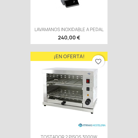
LAVAMANOS INOXIDABLE A PEDAL
240,00 €
¡EN OFERTA!
favorite_border
TOSTADOR 2 PISOS 3000W