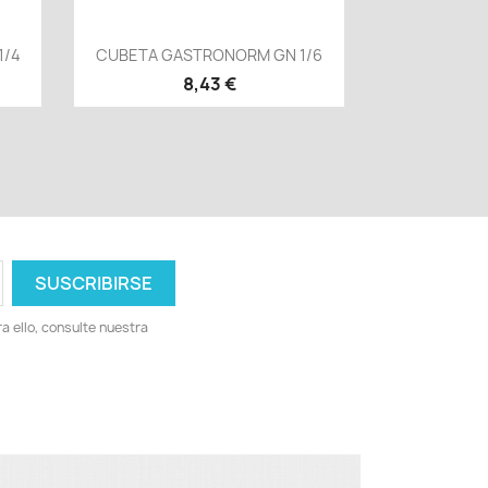
Vista rápida

1/4
CUBETA GASTRONORM GN 1/6
8,43 €
 ello, consulte nuestra