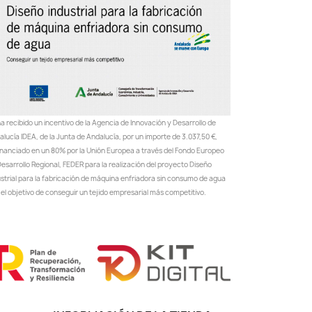
a recibido un incentivo de la Agencia de Innovación y Desarrollo de
lucía IDEA, de la Junta de Andalucía, por un importe de 3.037,50 €,
inanciado en un 80% por la Unión Europea a través del Fondo Europeo
esarrollo Regional, FEDER para la realización del proyecto Diseño
ustrial para la fabricación de máquina enfriadora sin consumo de agua
el objetivo de conseguir un tejido empresarial más competitivo.