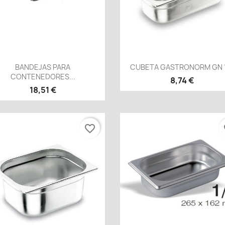
Vista rápida
Vista rápida


BANDEJAS PARA
CUBETA GASTRONORM GN 
CONTENEDORES...
8,74 €
18,51 €
favorite_border
fa