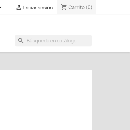
shopping_cart


Carrito
(0)
Iniciar sesión
search