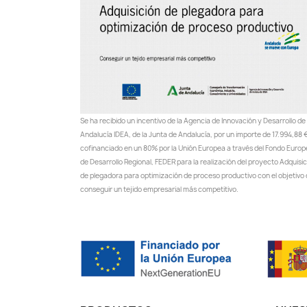
Se ha recibido un incentivo de la Agencia de Innovación y Desarrollo de
Andalucía IDEA, de la Junta de Andalucía, por un importe de 17.994,88 €
cofinanciado en un 80% por la Unión Europea a través del Fondo Euro
de Desarrollo Regional, FEDER para la realización del proyecto Adquisi
de plegadora para optimización de proceso productivo con el objetivo
conseguir un tejido empresarial más competitivo.