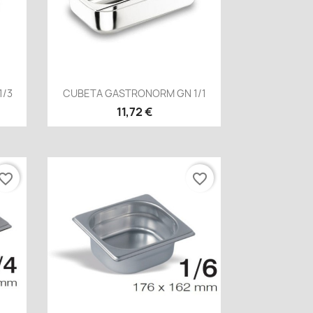
Vista rápida

1/3
CUBETA GASTRONORM GN 1/1
11,72 €
vorite_border
favorite_border