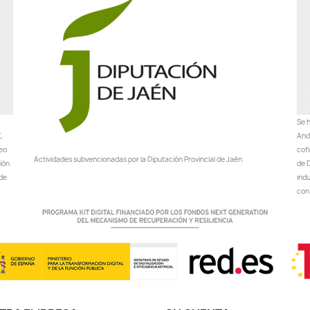
Se h
,
Anda
peo
cof
Actividades subvencionadas por la Diputación Provincial de Jaén
ción
de D
 de
ind
con 