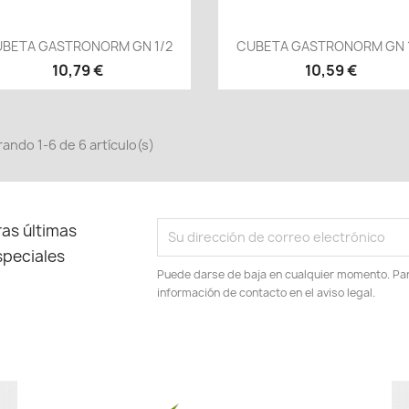
Vista rápida
Vista rápida


BETA GASTRONORM GN 1/2
CUBETA GASTRONORM GN 
10,79 €
10,59 €
ando 1-6 de 6 artículo(s)
as últimas
speciales
Puede darse de baja en cualquier momento. Para
información de contacto en el aviso legal.