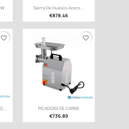
Quick view

0W
Sierra De Huesos Acero...
€878.46
favorite_border
favorite_border
Quick view

,...
PICADORA DE CARNE
€736.89