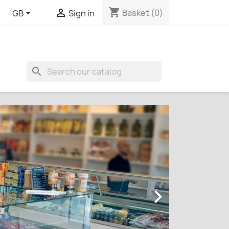
shopping_cart


Basket
(0)
GB
Sign in
search
