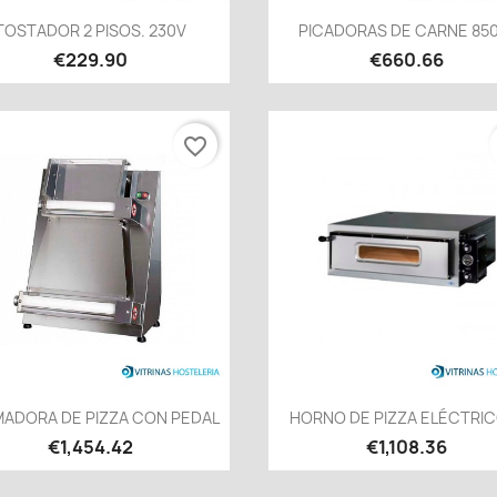
Quick view
Quick view


TOSTADOR 2 PISOS. 230V
PICADORAS DE CARNE 85
€229.90
€660.66
favorite_border
Quick view
Quick view


ADORA DE PIZZA CON PEDAL
HORNO DE PIZZA ELÉCTRICO
€1,454.42
€1,108.36