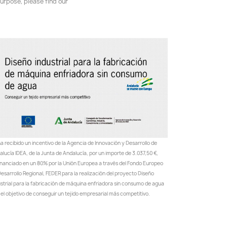
urpose, please find our
a recibido un incentivo de la Agencia de Innovación y Desarrollo de
lucía IDEA, de la Junta de Andalucía, por un importe de 3.037,50 €,
inanciado en un 80% por la Unión Europea a través del Fondo Europeo
esarrollo Regional, FEDER para la realización del proyecto Diseño
ustrial para la fabricación de máquina enfriadora sin consumo de agua
el objetivo de conseguir un tejido empresarial más competitivo.