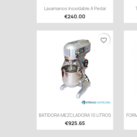
Quick view

Lavamanos Inoxidable A Pedal
€240.00
favorite_border
Quick view

BATIDORA MEZCLADORA 10 LITROS
FORM
€925.65