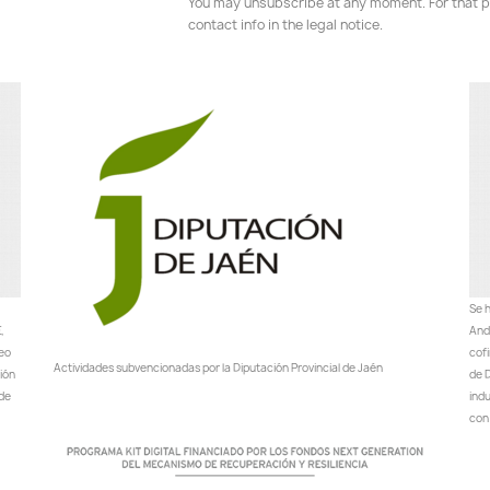
You may unsubscribe at any moment. For that p
contact info in the legal notice.
Se h
,
Anda
peo
cof
Actividades subvencionadas por la Diputación Provincial de Jaén
ción
de D
 de
ind
con 