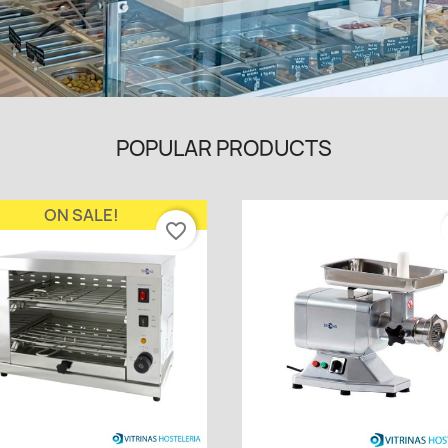
POPULAR PRODUCTS
ON SALE!
favorite_border