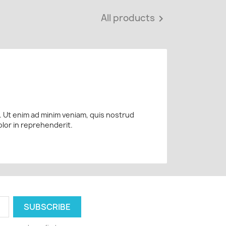
All products

a. Ut enim ad minim veniam, quis nostrud
olor in reprehenderit.