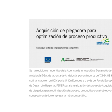
Se ha recibido un incentivo de la Agencia de Innovación y Desarrollo de
Andalucía IDEA, de la Junta de Andalucía, por un importe de 17.994,88 €
cofinanciado en un 80% por la Unión Europea a través del Fondo Euro
de Desarrollo Regional, FEDER para la realización del proyecto Adquisi
de plegadora para optimización de proceso productivo con el objetivo
conseguir un tejido empresarial más competitivo.