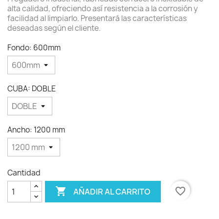
alta calidad, ofreciendo así resistencia a la corrosión y
facilidad al limpiarlo. Presentará las características
deseadas según el cliente.
Fondo: 600mm
CUBA: DOBLE
Ancho: 1200 mm
Cantidad

favorite_border
AÑADIR AL CARRITO