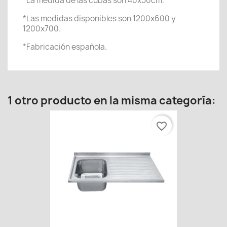
*La medida de las cubas son 40x50cm.
*Las medidas disponibles son 1200x600 y
1200x700.
*Fabricación española.
1 otro producto en la misma categoría:
favorite_border