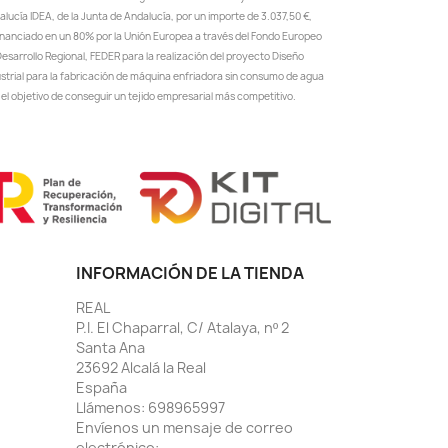
lucía IDEA, de la Junta de Andalucía, por un importe de 3.037,50 €,
inanciado en un 80% por la Unión Europea a través del Fondo Europeo
esarrollo Regional, FEDER para la realización del proyecto Diseño
ustrial para la fabricación de máquina enfriadora sin consumo de agua
el objetivo de conseguir un tejido empresarial más competitivo.
INFORMACIÓN DE LA TIENDA
REAL
P.I. El Chaparral, C/ Atalaya, nº 2
Santa Ana
23692 Alcalá la Real
España
Llámenos:
698965997
Envíenos un mensaje de correo
electrónico: