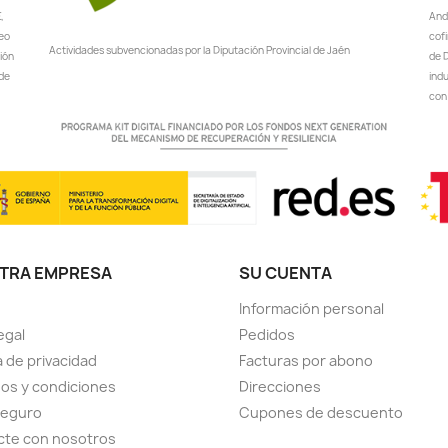
,
Anda
peo
cof
Actividades subvencionadas por la Diputación Provincial de Jaén
ción
de D
 de
ind
con 
TRA EMPRESA
SU CUENTA
Información personal
egal
Pedidos
a de privacidad
Facturas por abono
os y condiciones
Direcciones
seguro
Cupones de descuento
cte con nosotros