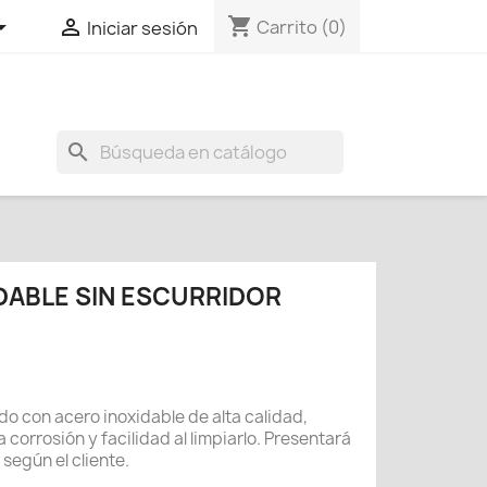
shopping_cart


Carrito
(0)
Iniciar sesión
search
DABLE SIN ESCURRIDOR
do con acero inoxidable de alta calidad,
a corrosión y facilidad al limpiarlo. Presentará
según el cliente.