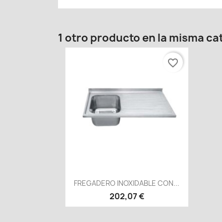
1 otro producto en la misma ca
favorite_border
Vista rápida

FREGADERO INOXIDABLE CON...
202,07 €