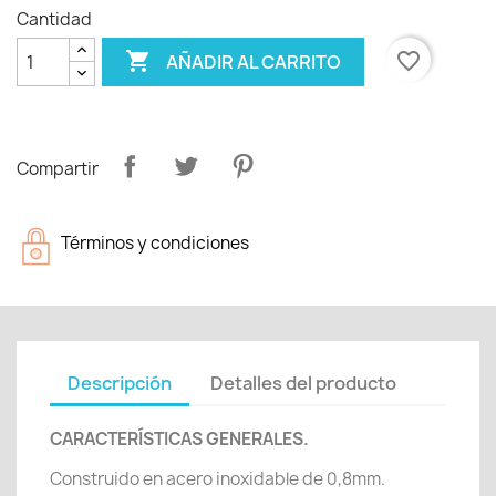
Cantidad

favorite_border
AÑADIR AL CARRITO
Compartir
Términos y condiciones
Descripción
Detalles del producto
CARACTERÍSTICAS GENERALES.
Construido en acero inoxidable de 0,8mm.