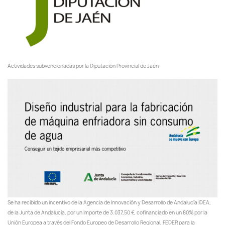
Actividades subvencionadas por la Diputación Provincial de Jaén
Se ha recibido un incentivo de la Agencia de Innovación y Desarrollo de Andalucía IDEA,
de la Junta de Andalucía, por un importe de 3.037,50 €, cofinanciado en un 80% por la
Unión Europea a través del Fondo Europeo de Desarrollo Regional, FEDER para la