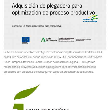
Se ha recibido un incentivo de la Agencia de Innovación y Desarrollo de Andalucía IDEA,
de la Junta de Andalucía, por un importe de 17.994,88 €, cofinanciado en un 80% por la
Unión Europea a través del Fondo Europeo de Desarrollo Regional, FEDER para la
realización del proyecto Adquisición de plegadora para optimización de proceso
productivo con el objetivo de conseguir un tejido empresarial más competitivo.