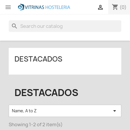
shopping_cart


(0)
search
DESTACADOS
DESTACADOS

Name, A to Z
Showing 1-2 of 2 item(s)