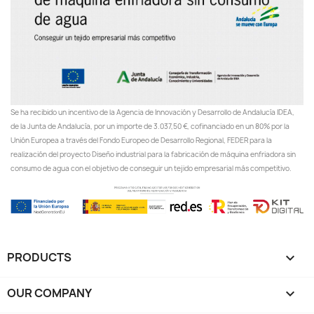
Se ha recibido un incentivo de la Agencia de Innovación y Desarrollo de Andalucía IDEA,
de la Junta de Andalucía, por un importe de 3.037,50 €, cofinanciado en un 80% por la
Unión Europea a través del Fondo Europeo de Desarrollo Regional, FEDER para la
realización del proyecto Diseño industrial para la fabricación de máquina enfriadora sin
consumo de agua con el objetivo de conseguir un tejido empresarial más competitivo.
PRODUCTS

OUR COMPANY
