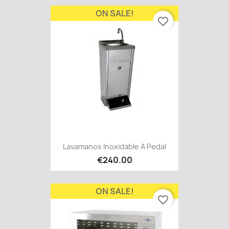
ON SALE!
favorite_border
Lavamanos Inoxidable A Pedal
€240.00
ON SALE!
favorite_border