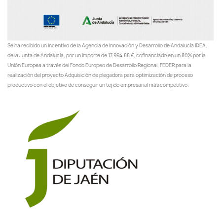
Se ha recibido un incentivo de la Agencia de Innovación y Desarrollo de Andalucía IDEA,
de la Junta de Andalucía, por un importe de 17.994,88 €, cofinanciado en un 80% por la
Unión Europea a través del Fondo Europeo de Desarrollo Regional, FEDER para la
realización del proyecto Adquisición de plegadora para optimización de proceso
productivo con el objetivo de conseguir un tejido empresarial más competitivo.