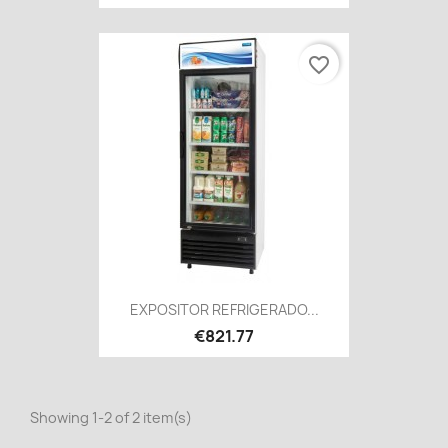
favorite_border
EXPOSITOR REFRIGERADO...
€821.77
Showing 1-2 of 2 item(s)