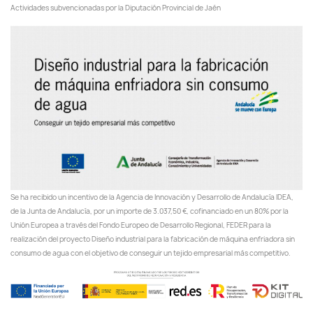
Actividades subvencionadas por la Diputación Provincial de Jaén
Se ha recibido un incentivo de la Agencia de Innovación y Desarrollo de Andalucía IDEA,
de la Junta de Andalucía, por un importe de 3.037,50 €, cofinanciado en un 80% por la
Unión Europea a través del Fondo Europeo de Desarrollo Regional, FEDER para la
realización del proyecto Diseño industrial para la fabricación de máquina enfriadora sin
consumo de agua con el objetivo de conseguir un tejido empresarial más competitivo.