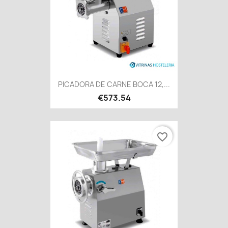
PICADORA DE CARNE BOCA 12,...
€573.54
favorite_border