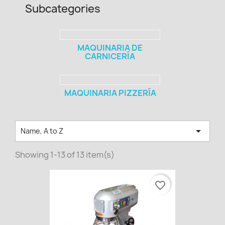
Subcategories
MAQUINARIA DE
CARNICERÍA
MAQUINARIA PIZZERÍA

Name, A to Z
Showing 1-13 of 13 item(s)
favorite_border