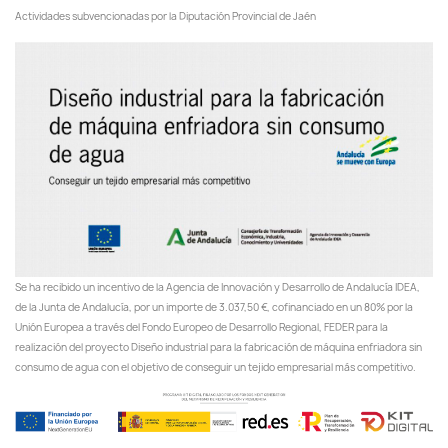
Actividades subvencionadas por la Diputación Provincial de Jaén
Se ha recibido un incentivo de la Agencia de Innovación y Desarrollo de Andalucía IDEA,
de la Junta de Andalucía, por un importe de 3.037,50 €, cofinanciado en un 80% por la
Unión Europea a través del Fondo Europeo de Desarrollo Regional, FEDER para la
realización del proyecto Diseño industrial para la fabricación de máquina enfriadora sin
consumo de agua con el objetivo de conseguir un tejido empresarial más competitivo.