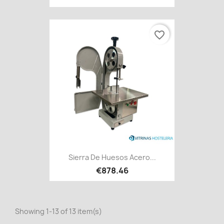
favorite_border
Sierra De Huesos Acero...
€878.46
Showing 1-13 of 13 item(s)