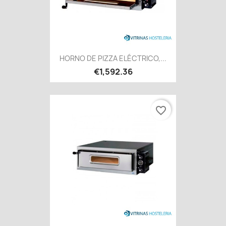
HORNO DE PIZZA ELÉCTRICO,...
€1,592.36
favorite_border