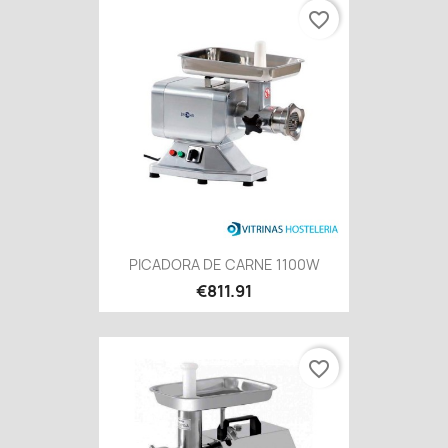
favorite_border
PICADORA DE CARNE 1100W
€811.91
favorite_border