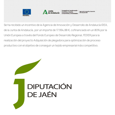
Se ha recibido un incentivo de la Agencia de Innovación y Desarrollo de Andalucía IDEA,
de la Junta de Andalucía, por un importe de 17.994,88 €, cofinanciado en un 80% por la
Unión Europea a través del Fondo Europeo de Desarrollo Regional, FEDER para la
realización del proyecto Adquisición de plegadora para optimización de proceso
productivo con el objetivo de conseguir un tejido empresarial más competitivo.