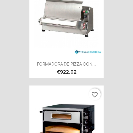
FORMADORA DE PIZZA CON...
€922.02
favorite_border