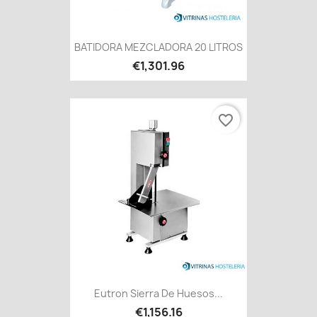
BATIDORA MEZCLADORA 20 LITROS
€1,301.96
favorite_border
Eutron Sierra De Huesos...
€1,156.16