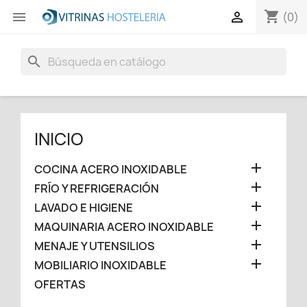
shopping_cart


(0)
search
INICIO

COCINA ACERO INOXIDABLE

FRÍO Y REFRIGERACIÓN

LAVADO E HIGIENE

MAQUINARIA ACERO INOXIDABLE

MENAJE Y UTENSILIOS

MOBILIARIO INOXIDABLE
OFERTAS