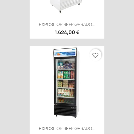
EXPOSITOR REFRIGERADO...
1.624,00 €
favorite_border
EXPOSITOR REFRIGERADO...