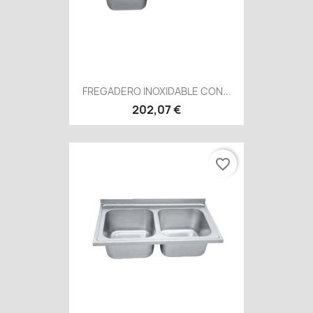
FREGADERO INOXIDABLE CON...
202,07 €
favorite_border