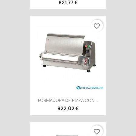
821,77 €
favorite_border
FORMADORA DE PIZZA CON...
922,02 €
favorite_border