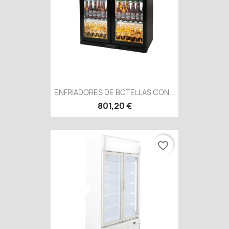
ENFRIADORES DE BOTELLAS CON...
801,20 €
favorite_border