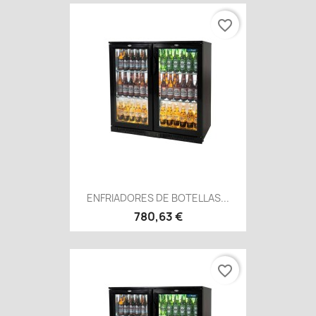
favorite_border
ENFRIADORES DE BOTELLAS...
780,63 €
favorite_border