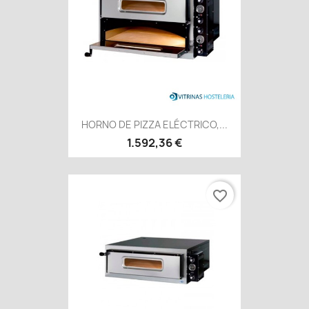
HORNO DE PIZZA ELÉCTRICO,...
1.592,36 €
favorite_border