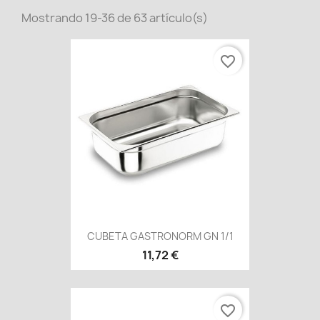
Mostrando 19-36 de 63 artículo(s)
favorite_border
CUBETA GASTRONORM GN 1/1
11,72 €
favorite_border