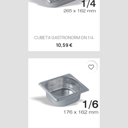
CUBETA GASTRONORM GN 1/4
10,59 €
favorite_border