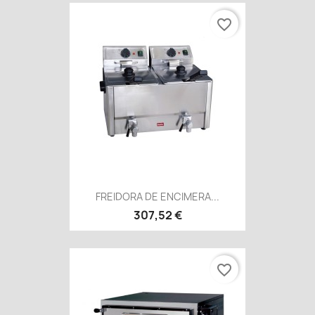
favorite_border
FREIDORA DE ENCIMERA...
307,52 €
favorite_border