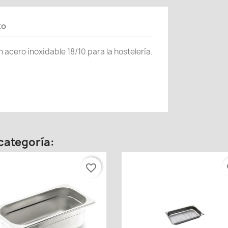
to
cero inoxidable 18/10 para la hostelería.
categoría:
favorite_border
fa