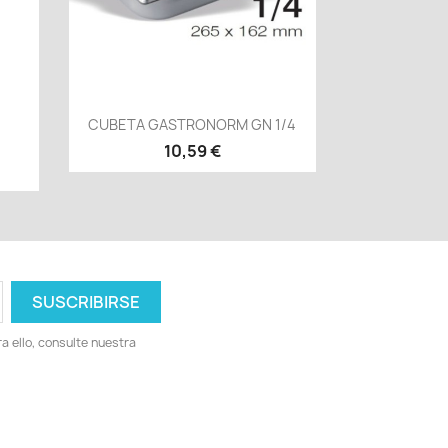
Vista rápida

CUBETA GASTRONORM GN 1/4
10,59 €
 ello, consulte nuestra