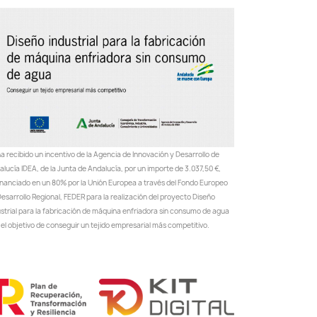
a recibido un incentivo de la Agencia de Innovación y Desarrollo de
lucía IDEA, de la Junta de Andalucía, por un importe de 3.037,50 €,
inanciado en un 80% por la Unión Europea a través del Fondo Europeo
esarrollo Regional, FEDER para la realización del proyecto Diseño
ustrial para la fabricación de máquina enfriadora sin consumo de agua
el objetivo de conseguir un tejido empresarial más competitivo.