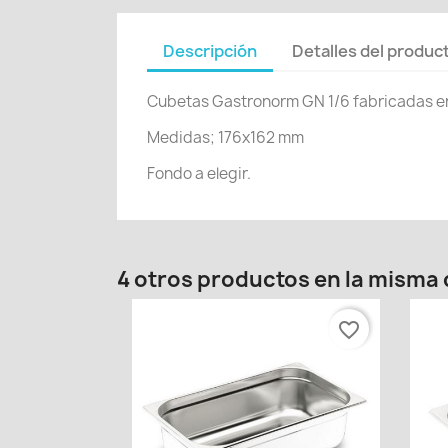
Descripción
Detalles del produc
Cubetas Gastronorm GN 1/6 fabricadas en a
Medidas; 176x162 mm
Fondo a elegir.
4 otros productos en la misma 
favorite_border