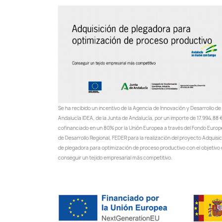
Se ha recibido un incentivo de la Agencia de Innovación y Desarrollo de
Andalucía IDEA, de la Junta de Andalucía, por un importe de 17.994,88 €
cofinanciado en un 80% por la Unión Europea a través del Fondo Euro
de Desarrollo Regional, FEDER para la realización del proyecto Adquisi
de plegadora para optimización de proceso productivo con el objetivo
conseguir un tejido empresarial más competitivo.