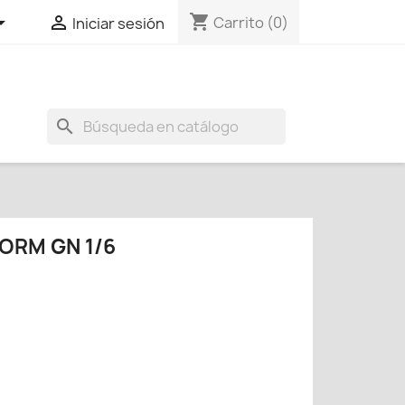
shopping_cart


Carrito
(0)
Iniciar sesión
search
ORM GN 1/6