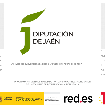
Se h
,
Anda
peo
cof
Actividades subvencionadas por la Diputación Provincial de Jaén
ción
de D
 de
ind
con 