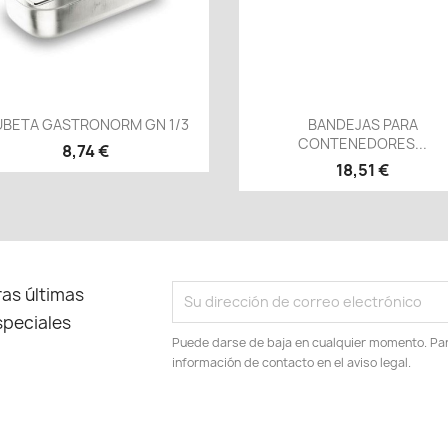
Vista rápida
Vista rápida


BETA GASTRONORM GN 1/3
BANDEJAS PARA
CONTENEDORES...
8,74 €
18,51 €
as últimas
speciales
Puede darse de baja en cualquier momento. Para
información de contacto en el aviso legal.