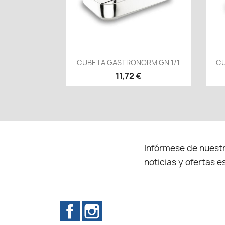
Vista rápida

CUBETA GASTRONORM GN 1/1
CU
11,72 €
Infórmese de nuestr
noticias y ofertas e
Facebook
Instagram