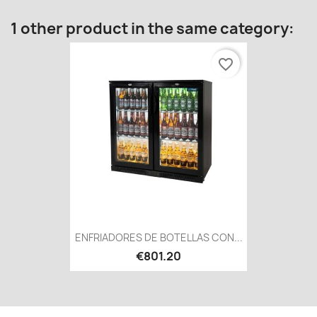
1 other product in the same category:
favorite_border
ENFRIADORES DE BOTELLAS CON...
€801.20