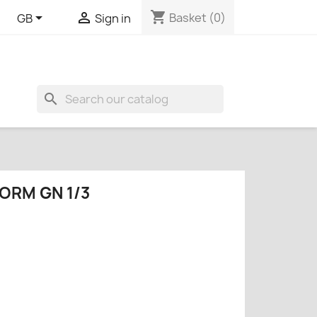
shopping_cart


Basket
(0)
GB
Sign in
search
ORM GN 1/3