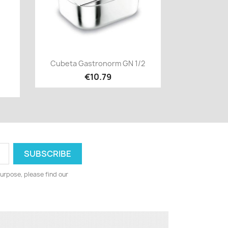
Quick view

Cubeta Gastronorm GN 1/2
€10.79
urpose, please find our