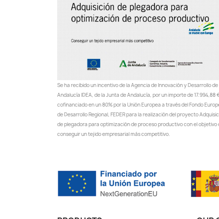
Se ha recibido un incentivo de la Agencia de Innovación y Desarrollo de
Andalucía IDEA, de la Junta de Andalucía, por un importe de 17.994,88 €
cofinanciado en un 80% por la Unión Europea a través del Fondo Euro
de Desarrollo Regional, FEDER para la realización del proyecto Adquisi
de plegadora para optimización de proceso productivo con el objetivo
conseguir un tejido empresarial más competitivo.