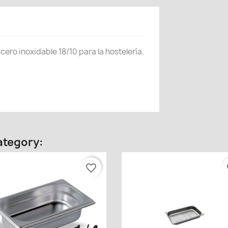
ro inoxidable 18/10 para la hostelería.
ategory:
favorite_border
fa