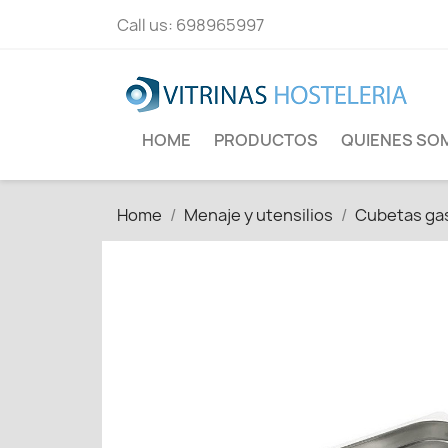
Call us:
698965997
HOME
PRODUCTOS
QUIENES SO
Home
Menaje y utensilios
Cubetas ga