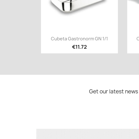
Quick view

Cubeta Gastronorm GN 1/1
C
€11.72
Get our latest news