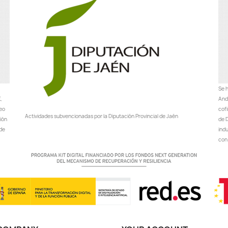
Se h
,
Anda
peo
cof
Actividades subvencionadas por la Diputación Provincial de Jaén
ción
de D
 de
ind
con 