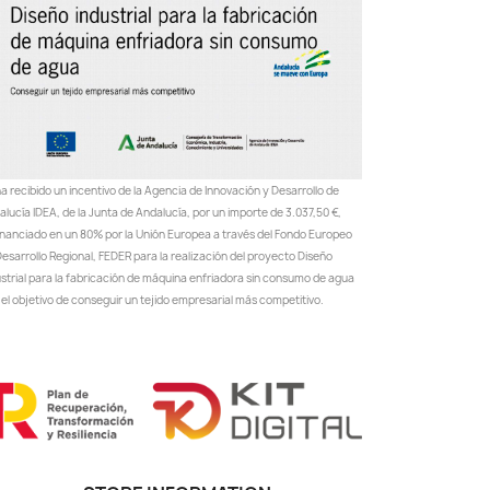
a recibido un incentivo de la Agencia de Innovación y Desarrollo de
lucía IDEA, de la Junta de Andalucía, por un importe de 3.037,50 €,
inanciado en un 80% por la Unión Europea a través del Fondo Europeo
esarrollo Regional, FEDER para la realización del proyecto Diseño
ustrial para la fabricación de máquina enfriadora sin consumo de agua
el objetivo de conseguir un tejido empresarial más competitivo.