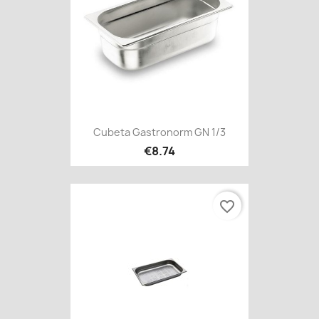
Cubeta Gastronorm GN 1/3
€8.74
favorite_border