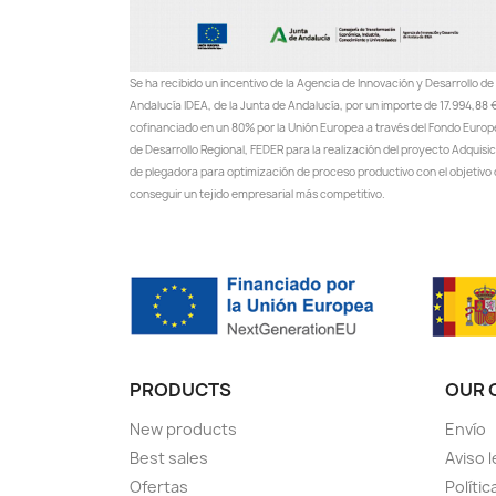
Se ha recibido un incentivo de la Agencia de Innovación y Desarrollo de
Andalucía IDEA, de la Junta de Andalucía, por un importe de 17.994,88 €
cofinanciado en un 80% por la Unión Europea a través del Fondo Euro
de Desarrollo Regional, FEDER para la realización del proyecto Adquisi
de plegadora para optimización de proceso productivo con el objetivo
conseguir un tejido empresarial más competitivo.
PRODUCTS
OUR 
New products
Envío
Best sales
Aviso l
Ofertas
Polític