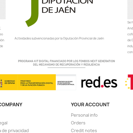
Se h
,
Anda
peo
cof
Actividades subvencionadas por la Diputación Provincial de Jaén
ción
de D
 de
ind
con 
COMPANY
YOUR ACCOUNT
Personal info
egal
Orders
a de privacidad
Credit notes