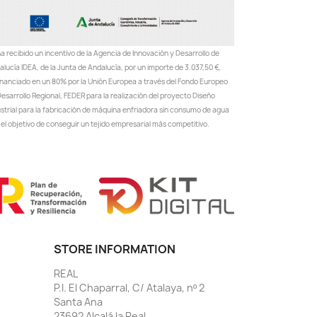
a recibido un incentivo de la Agencia de Innovación y Desarrollo de
lucía IDEA, de la Junta de Andalucía, por un importe de 3.037,50 €,
inanciado en un 80% por la Unión Europea a través del Fondo Europeo
esarrollo Regional, FEDER para la realización del proyecto Diseño
ustrial para la fabricación de máquina enfriadora sin consumo de agua
el objetivo de conseguir un tejido empresarial más competitivo.
STORE INFORMATION
REAL
P.I. El Chaparral, C/ Atalaya, nº 2
Santa Ana
23692 Alcalá la Real