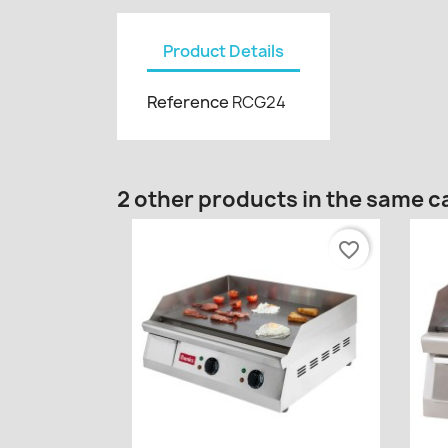
Product Details
Reference
RCG24
2 other products in the same c
favorite_border