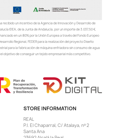
a recibido un incentivo de la Agencia de Innovación y Desarrollo de
lucía IDEA, de la Junta de Andalucía, por un importe de 3.037,50 €,
inanciado en un 80% por la Unión Europea a través del Fondo Europeo
esarrollo Regional, FEDER para la realización del proyecto Diseño
ustrial para la fabricación de máquina enfriadora sin consumo de agua
el objetivo de conseguir un tejido empresarial más competitivo.
STORE INFORMATION
REAL
P.I. El Chaparral, C/ Atalaya, nº 2
Santa Ana
23692 Alcalá la Real