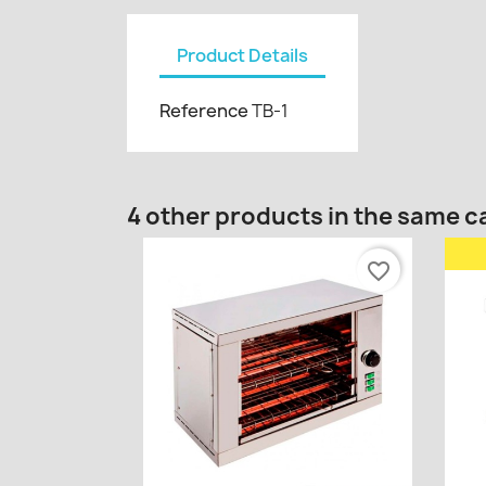
Product Details
Reference
TB-1
4 other products in the same c
favorite_border