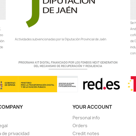
Se h
,
Anda
peo
cof
Actividades subvencionadas por la Diputación Provincial de Jaén
ción
de D
 de
ind
con 
COMPANY
YOUR ACCOUNT
Personal info
egal
Orders
a de privacidad
Credit notes