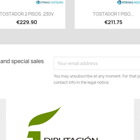
Quick view
Quick view


TOSTADOR 2 PISOS. 230V
TOSTADOR 1 PISO...
€229.90
€211.75
 and special sales
You may unsubscribe at any moment. For that p
contact info in the legal notice.