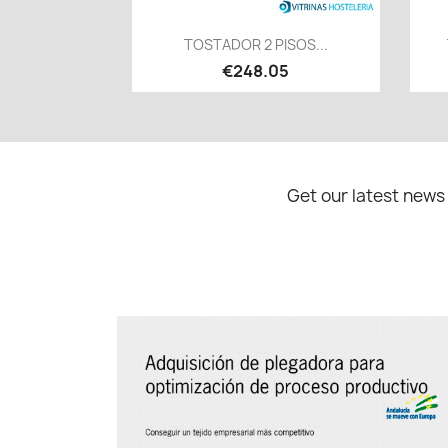
Quick view

TOSTADOR 2 PISOS...
€248.05
Get our latest news