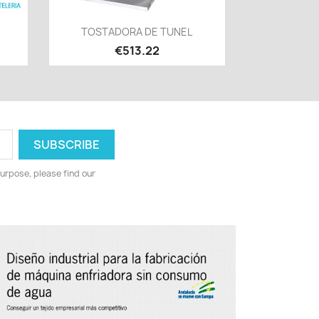
Quick view

TOSTADORA DE TUNEL
€513.22
urpose, please find our