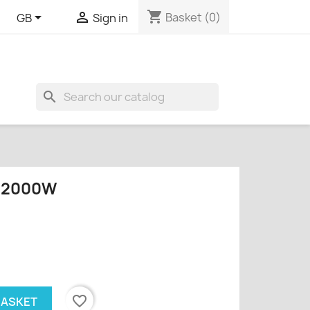
shopping_cart


Basket
(0)
GB
Sign in
search
. 2000W
favorite_border
BASKET