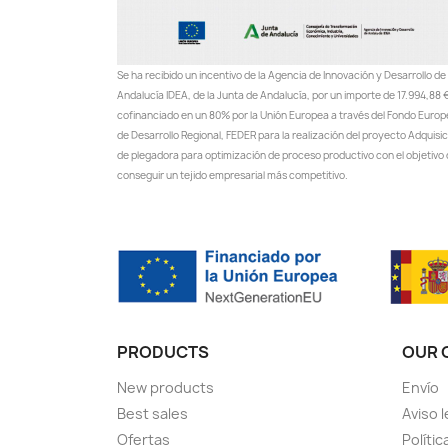
Se ha recibido un incentivo de la Agencia de Innovación y Desarrollo de
Andalucía IDEA, de la Junta de Andalucía, por un importe de 17.994,88 €
cofinanciado en un 80% por la Unión Europea a través del Fondo Euro
de Desarrollo Regional, FEDER para la realización del proyecto Adquisi
de plegadora para optimización de proceso productivo con el objetivo
conseguir un tejido empresarial más competitivo.
PRODUCTS
OUR 
New products
Envío
Best sales
Aviso l
Ofertas
Polític