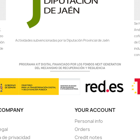
Se h
,
Anda
peo
cof
Actividades subvencionadas por la Diputación Provincial de Jaén
ción
de D
 de
ind
con 
COMPANY
YOUR ACCOUNT
Personal info
egal
Orders
a de privacidad
Credit notes