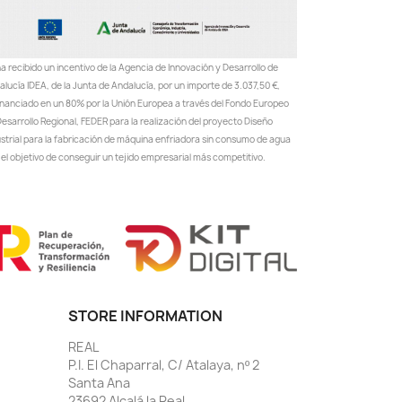
a recibido un incentivo de la Agencia de Innovación y Desarrollo de
lucía IDEA, de la Junta de Andalucía, por un importe de 3.037,50 €,
inanciado en un 80% por la Unión Europea a través del Fondo Europeo
esarrollo Regional, FEDER para la realización del proyecto Diseño
ustrial para la fabricación de máquina enfriadora sin consumo de agua
el objetivo de conseguir un tejido empresarial más competitivo.
STORE INFORMATION
REAL
P.I. El Chaparral, C/ Atalaya, nº 2
Santa Ana
23692 Alcalá la Real