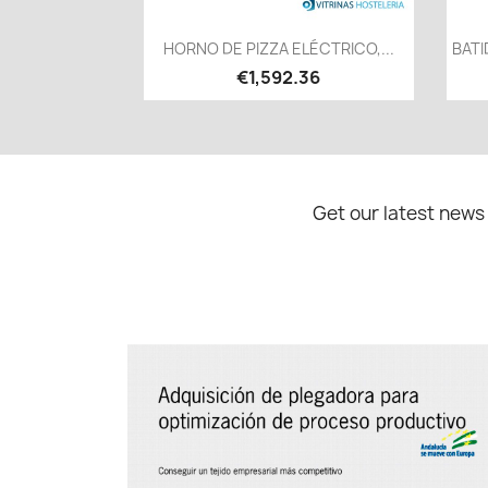
Quick view

HORNO DE PIZZA ELÉCTRICO,...
BATI
€1,592.36
Get our latest news