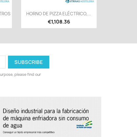
Quick view

ITROS
HORNO DE PIZZA ELÉCTRICO,...
€1,108.36
urpose, please find our