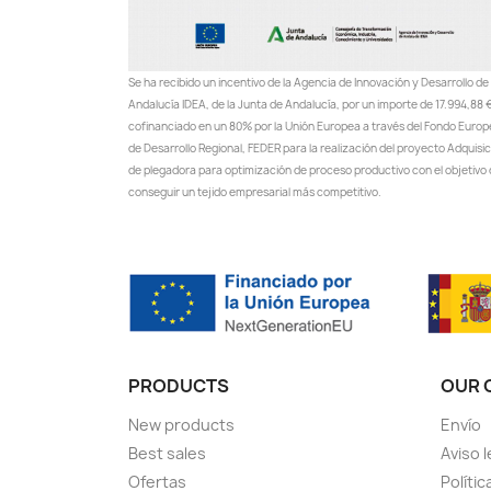
Se ha recibido un incentivo de la Agencia de Innovación y Desarrollo de
Andalucía IDEA, de la Junta de Andalucía, por un importe de 17.994,88 €
cofinanciado en un 80% por la Unión Europea a través del Fondo Euro
de Desarrollo Regional, FEDER para la realización del proyecto Adquisi
de plegadora para optimización de proceso productivo con el objetivo
conseguir un tejido empresarial más competitivo.
PRODUCTS
OUR 
New products
Envío
Best sales
Aviso l
Ofertas
Polític