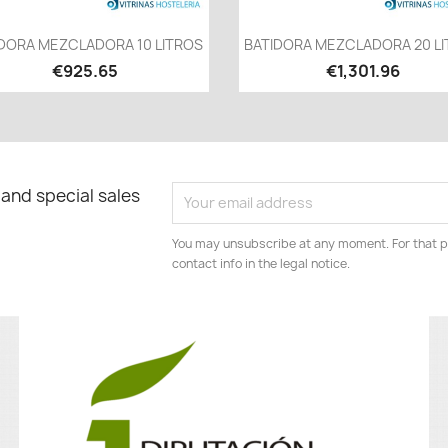
Quick view
Quick view


DORA MEZCLADORA 10 LITROS
BATIDORA MEZCLADORA 20 L
€925.65
€1,301.96
 and special sales
You may unsubscribe at any moment. For that p
contact info in the legal notice.