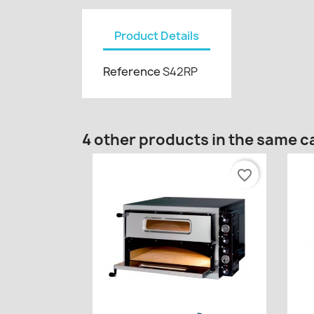
Product Details
Reference
S42RP
4 other products in the same c
favorite_border