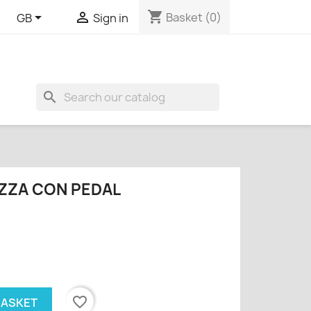
shopping_cart


Basket
(0)
GB
Sign in
search
ZZA CON PEDAL
favorite_border
BASKET