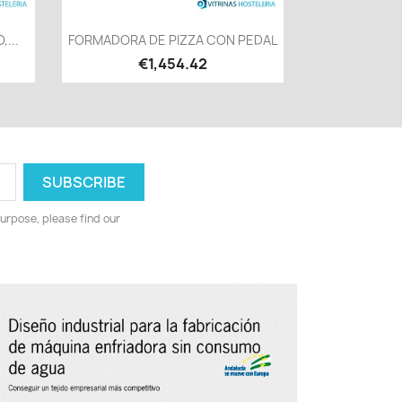
Quick view

...
FORMADORA DE PIZZA CON PEDAL
€1,454.42
urpose, please find our