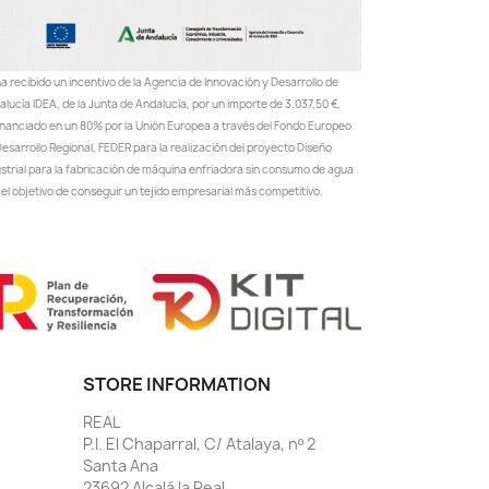
a recibido un incentivo de la Agencia de Innovación y Desarrollo de
lucía IDEA, de la Junta de Andalucía, por un importe de 3.037,50 €,
inanciado en un 80% por la Unión Europea a través del Fondo Europeo
esarrollo Regional, FEDER para la realización del proyecto Diseño
ustrial para la fabricación de máquina enfriadora sin consumo de agua
el objetivo de conseguir un tejido empresarial más competitivo.
STORE INFORMATION
REAL
P.I. El Chaparral, C/ Atalaya, nº 2
Santa Ana
23692 Alcalá la Real