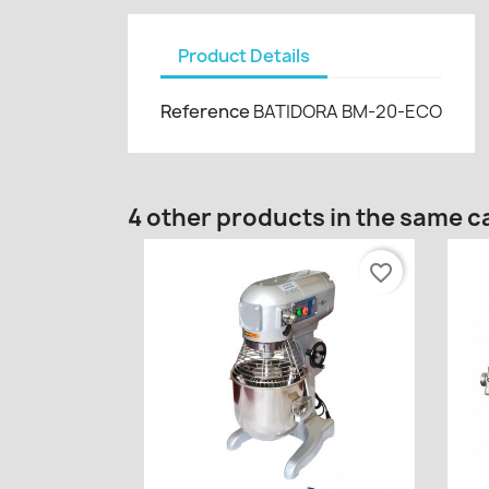
Product Details
Reference
BATIDORA BM-20-ECO
4 other products in the same c
favorite_border