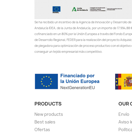
Se ha recibido un incentivo de la Agencia de Innovación y Desarrollo de
Andalucía IDEA, de la Junta de Andalucía, por un importe de 17.994,88 €
cofinanciado en un 80% por la Unión Europea a través del Fondo Euro
de Desarrollo Regional, FEDER para la realización del proyecto Adquisi
de plegadora para optimización de proceso productivo con el objetivo
conseguir un tejido empresarial más competitivo.
PRODUCTS
OUR 
New products
Envío
Best sales
Aviso l
Ofertas
Polític