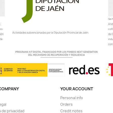
Se h
,
Anda
peo
cof
Actividades subvencionadas por la Diputación Provincial de Jaén
ción
de D
 de
ind
con 
COMPANY
YOUR ACCOUNT
Personal info
egal
Orders
a de privacidad
Credit notes