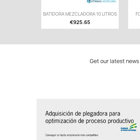
Quick view

BATIDORA MEZCLADORA 10 LITROS
F
€925.65
Get our latest news