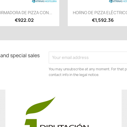
Quick view
Quick view


ORMADORA DE PIZZA CON...
HORNO DE PIZZA ELÉCTRICO,
€922.02
€1,592.36
 and special sales
You may unsubscribe at any moment. For that p
contact info in the legal notice.