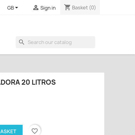
shopping_cart


Basket
(0)
GB
Sign in
search
DORA 20 LITROS
favorite_border
BASKET