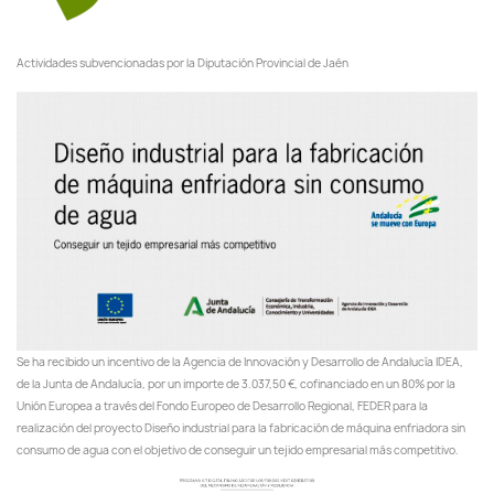
Actividades subvencionadas por la Diputación Provincial de Jaén
Se ha recibido un incentivo de la Agencia de Innovación y Desarrollo de Andalucía IDEA,
de la Junta de Andalucía, por un importe de 3.037,50 €, cofinanciado en un 80% por la
Unión Europea a través del Fondo Europeo de Desarrollo Regional, FEDER para la
realización del proyecto Diseño industrial para la fabricación de máquina enfriadora sin
consumo de agua con el objetivo de conseguir un tejido empresarial más competitivo.