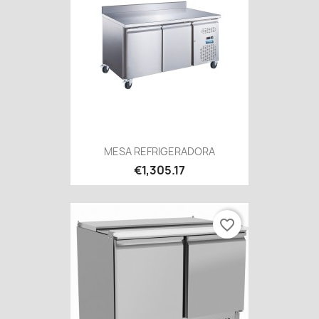
MESA REFRIGERADORA
€1,305.17
favorite_border