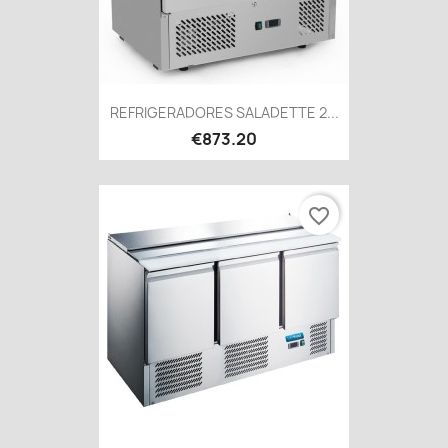
REFRIGERADORES SALADETTE 2...
€873.20
favorite_border