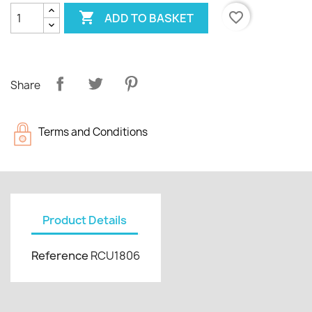

favorite_border
ADD TO BASKET
Share
Terms and Conditions
Product Details
Reference
RCU1806