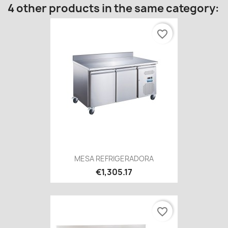
4 other products in the same category:
favorite_border
MESA REFRIGERADORA
€1,305.17
favorite_border