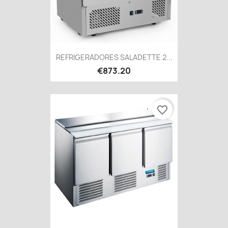
REFRIGERADORES SALADETTE 2...
€873.20
favorite_border