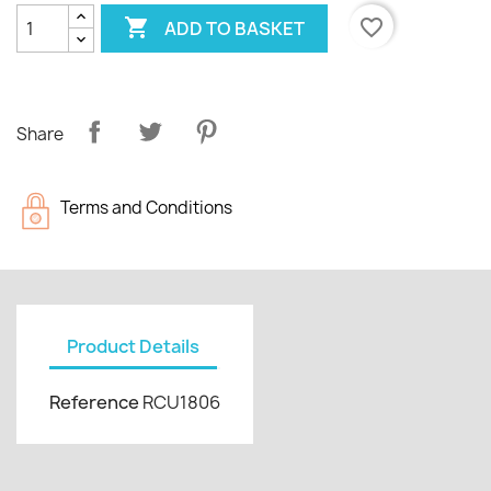

favorite_border
ADD TO BASKET
Share
Terms and Conditions
Product Details
Reference
RCU1806