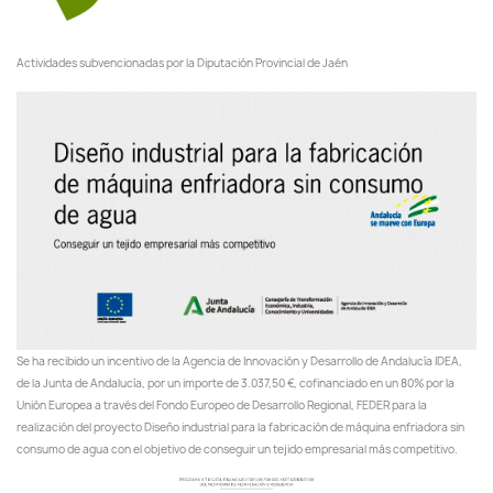
Actividades subvencionadas por la Diputación Provincial de Jaén
Se ha recibido un incentivo de la Agencia de Innovación y Desarrollo de Andalucía IDEA,
de la Junta de Andalucía, por un importe de 3.037,50 €, cofinanciado en un 80% por la
Unión Europea a través del Fondo Europeo de Desarrollo Regional, FEDER para la
realización del proyecto Diseño industrial para la fabricación de máquina enfriadora sin
consumo de agua con el objetivo de conseguir un tejido empresarial más competitivo.