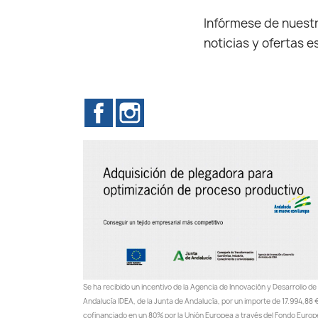
Infórmese de nuestr
noticias y ofertas e
Facebook
Instagram
Se ha recibido un incentivo de la Agencia de Innovación y Desarrollo de
Andalucía IDEA, de la Junta de Andalucía, por un importe de 17.994,88 €
cofinanciado en un 80% por la Unión Europea a través del Fondo Euro