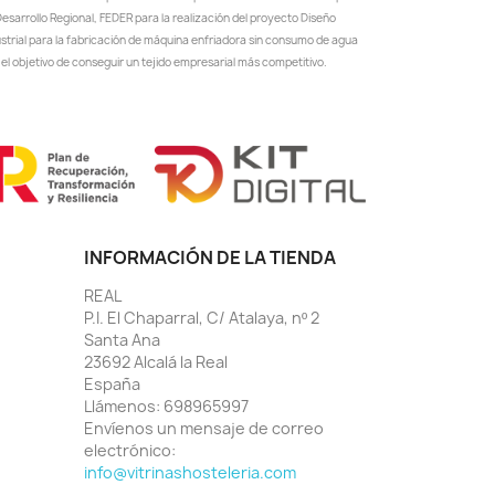
esarrollo Regional, FEDER para la realización del proyecto Diseño
ustrial para la fabricación de máquina enfriadora sin consumo de agua
el objetivo de conseguir un tejido empresarial más competitivo.
INFORMACIÓN DE LA TIENDA
REAL
P.I. El Chaparral, C/ Atalaya, nº 2
Santa Ana
23692 Alcalá la Real
España
Llámenos:
698965997
Envíenos un mensaje de correo
electrónico:
info@vitrinashosteleria.com