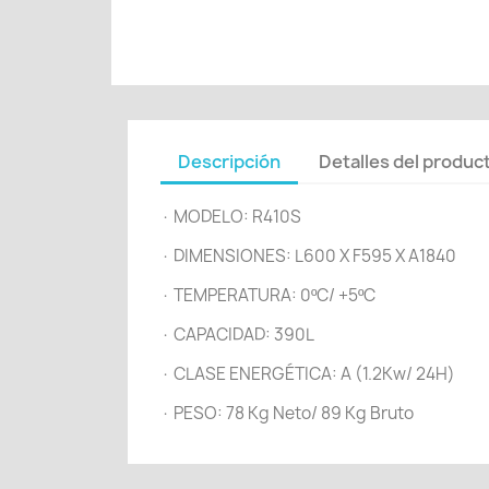
Descripción
Detalles del produc
· MODELO: R410S
· DIMENSIONES: L600 X F595 X A1840
· TEMPERATURA: 0ºC/ +5ºC
· CAPACIDAD: 390L
· CLASE ENERGÉTICA: A (1.2Kw/ 24H)
· PESO: 78 Kg Neto/ 89 Kg Bruto