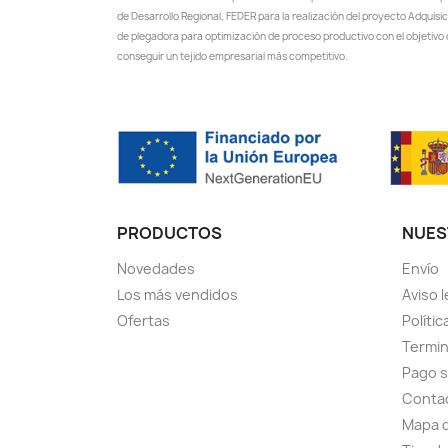
de Desarrollo Regional, FEDER para la realización del proyecto Adquisi
de plegadora para optimización de proceso productivo con el objetivo
conseguir un tejido empresarial más competitivo.
PRODUCTOS
NUES
Novedades
Envío
Los más vendidos
Aviso l
Ofertas
Polític
Termin
Pago 
Conta
Mapa d