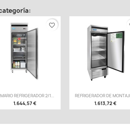
categoría:
favorite_border
fa
Vista rápida
Vista rápida


MARIO REFRIGERADOR 2/1...
REFRIGERADOR DE MONTAJE
1.644,57 €
1.613,72 €