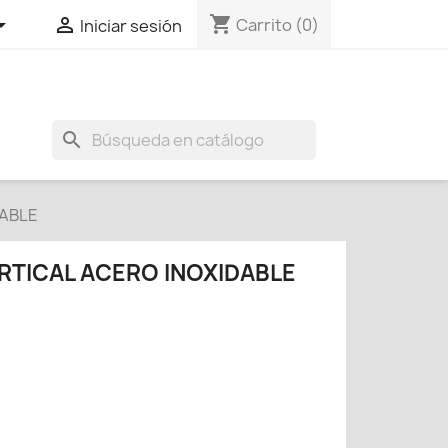
shopping_cart


Carrito
(0)
Iniciar sesión
search
DABLE
RTICAL ACERO INOXIDABLE