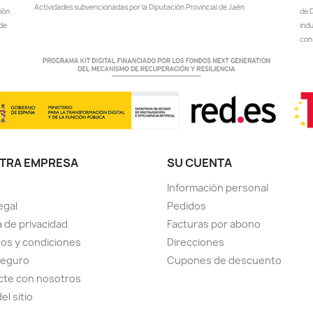
Actividades subvencionadas por la Diputación Provincial de Jaén
ción
de D
 de
ind
con 
TRA EMPRESA
SU CUENTA
Información personal
egal
Pedidos
a de privacidad
Facturas por abono
os y condiciones
Direcciones
seguro
Cupones de descuento
cte con nosotros
el sitio