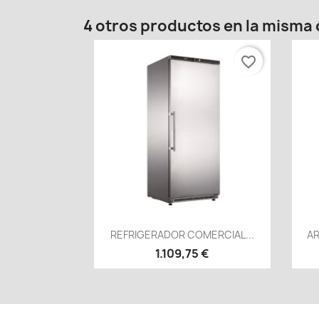
4 otros productos en la misma 
favorite_border
Vista rápida

REFRIGERADOR COMERCIAL...
AR
1.109,75 €