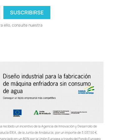
 ello, consulte nuestra
a recibido un incentivo de la Agencia de Innovación y Desarrollo de
lucía IDEA, de la Junta de Andalucía, por un importe de 3.037,50 €,
inanciado en un 80% por la Unión Europea a través del Fondo Europeo