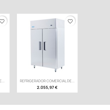
vorite_border
favorite_border
Vista rápida

...
REFRIGERADOR COMERCIAL DE...
2.055,97 €