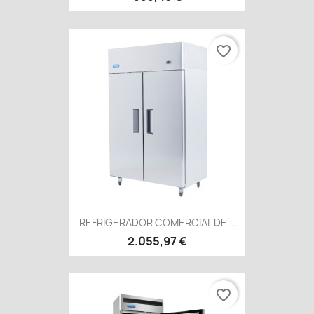
favorite_border
REFRIGERADOR COMERCIAL DE...
2.055,97 €
favorite_border