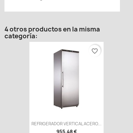
4 otros productos en la misma
categoría:
favorite_border
REFRIGERADOR VERTICAL ACERO...
955,48 €