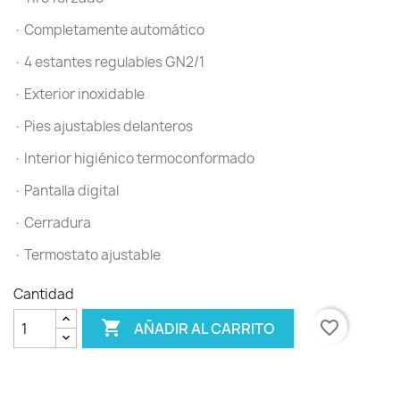
· Completamente automático
· 4 estantes regulables GN2/1
· Exterior inoxidable
· Pies ajustables delanteros
· Interior higiénico termoconformado
· Pantalla digital
· Cerradura
· Termostato ajustable
Cantidad

favorite_border
AÑADIR AL CARRITO