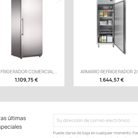
Vista rápida
Vista rápida


EFRIGERADOR COMERCIAL...
ARMARIO REFRIGERADOR 2/1
1.109,75 €
1.644,57 €
as últimas
speciales
Puede darse de baja en cualquier momento. Para