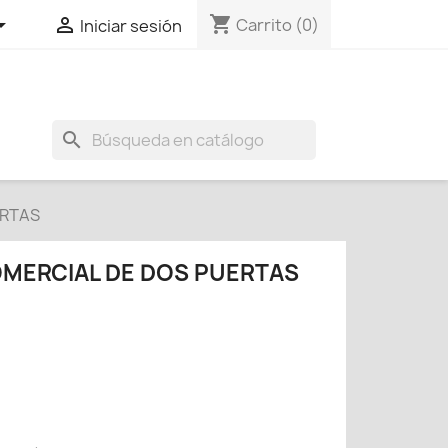
shopping_cart


Carrito
(0)
Iniciar sesión
search
ERTAS
MERCIAL DE DOS PUERTAS