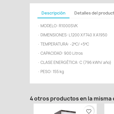
Descripción
Detalles del produc
· MODELO: R1000SVK
· DIMENSIONES: L1200 X F740 X A1950
· TEMPERATURA: -2ºC/ +5ºC
· CAPACIDAD: 900 Litros
· CLASE ENERGÉTICA: C (796 kWh/ año)
· PESO: 155 kg
4 otros productos en la misma 
favorite_border