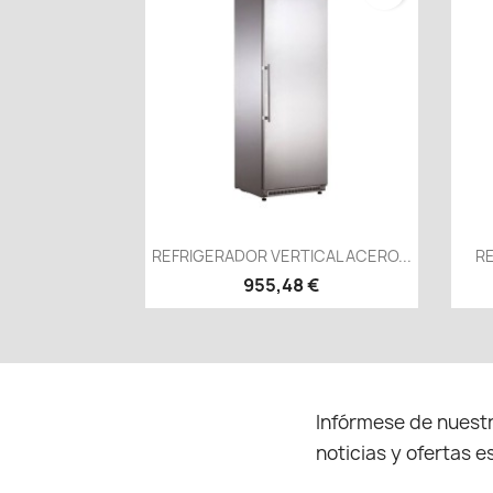
Vista rápida

REFRIGERADOR VERTICAL ACERO...
R
955,48 €
Infórmese de nuestr
noticias y ofertas e