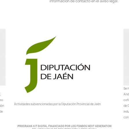
información de contacto en el aviso legal.
Se h
,
Anda
peo
cof
Actividades subvencionadas por la Diputación Provincial de Jaén
ción
de D
 de
ind
con 