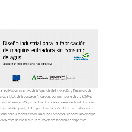
a recibido un incentivo de la Agencia de Innovación y Desarrollo de
lucía IDEA, de la Junta de Andalucía, por un importe de 3.037,50 €,
inanciado en un 80% por la Unión Europea a través del Fondo Europeo
esarrollo Regional, FEDER para la realización del proyecto Diseño
ustrial para la fabricación de máquina enfriadora sin consumo de agua
el objetivo de conseguir un tejido empresarial más competitivo.