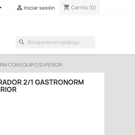
shopping_cart


Carrito
(0)
Iniciar sesión
search
RM CON EQUIPO SUPERIOR
ERADOR 2/1 GASTRONORM
RIOR