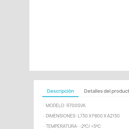
Descripción
Detalles del produc
· MODELO: R700SVK
· DIMENSIONES: L730 X F800 X A2130
· TEMPERATURA: -2ºC/ +5ºC