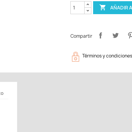

AÑADIR 
Compartir
Términos y condicione
to