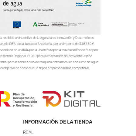
a recibido un incentivo de la Agencia de Innovación y Desarrollo de
lucía IDEA, de la Junta de Andalucía, por un importe de 3.037,50 €,
inanciado en un 80% por la Unión Europea a través del Fondo Europeo
esarrollo Regional, FEDER para la realización del proyecto Diseño
ustrial para la fabricación de máquina enfriadora sin consumo de agua
el objetivo de conseguir un tejido empresarial más competitivo.
INFORMACIÓN DE LA TIENDA
REAL