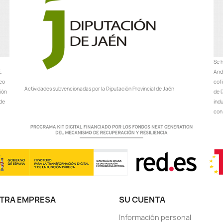
Se h
,
Anda
peo
cof
Actividades subvencionadas por la Diputación Provincial de Jaén
ción
de D
 de
ind
con 
TRA EMPRESA
SU CUENTA
Información personal