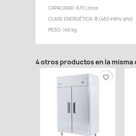
· CAPACIDAD: 670 Litros
· CLASE ENERGÉTICA: B (460 kWh/ año)
· PESO: 140 kg
4 otros productos en la misma 
favorite_border