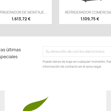
Vista rápida
Vista rápida


FRIGERADOR DE MONTAJE...
REFRIGERADOR COMERCIAL.
1.613,72 €
1.109,75 €
as últimas
speciales
Puede darse de baja en cualquier momento. Para
información de contacto en el aviso legal.