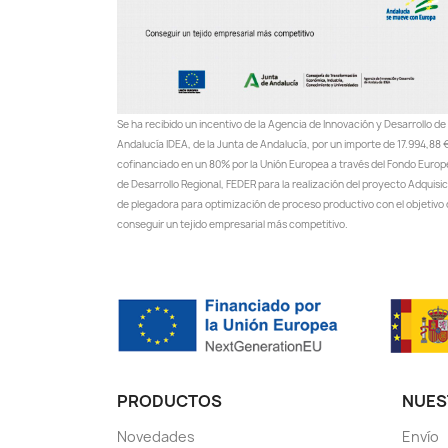
Se ha recibido un incentivo de la Agencia de Innovación y Desarrollo de
Andalucía IDEA, de la Junta de Andalucía, por un importe de 17.994,88 €
cofinanciado en un 80% por la Unión Europea a través del Fondo Euro
de Desarrollo Regional, FEDER para la realización del proyecto Adquisi
de plegadora para optimización de proceso productivo con el objetivo
conseguir un tejido empresarial más competitivo.
PRODUCTOS
NUES
Novedades
Envío