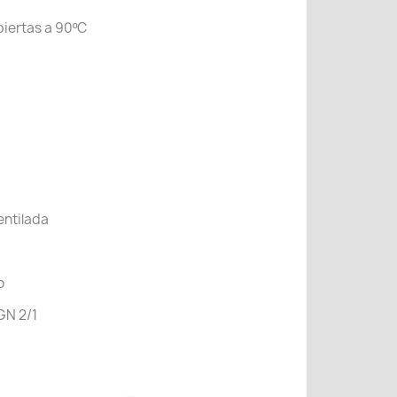
iertas a 90ºC
entilada
o
GN 2/1