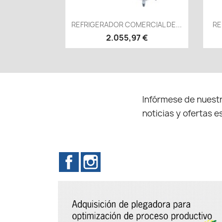
Vista rápida

REFRIGERADOR COMERCIAL DE...
RE
2.055,97 €
Infórmese de nuestr
noticias y ofertas e
Facebook
Instagram